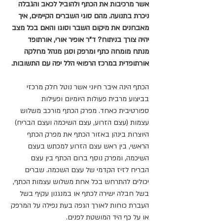
אשר מרכיבות את הכתף ולהוביל לכאב והגבלה 
ניכרת בתנועה. מהם סוגי השברים הקיימים, איך 
מאבחנים את מיקום השבר וסוגו והאם בכל מצב 
יהיה צורך בניתוח? ד"ר אופיר אורי, אורתופד 
מנתח מומחה כתף ומרפק וסגן מנהל מחלקה 
אורתופדית במרכז הרפואי הלל יפה עם התשובות.
הכתף הינה איבר חיוני אשר נוטל חלק מרכזי 
בביצוע מרבית פעולות היומיום ופעילות 
ספורטיבית כאחד. מפרק הכתף מורכב משלוש 
עצמות (עצם הזרוע, עצם השיכמה ועצם הבריח) 
היוצרות בינהן באזור הכתף את מפרק הכתף 
הראשי, בין ראש עצם הזרוע למכתש בעצם 
השיכמה, ומפרק נוסף ברום הכתף בין עצם 
הבריח לזיז הקדמי של עצם השכמה. שברים 
יכולים להתרחש בכל אחת משלוש עצמות הכתף, 
בשל חבלה ישירה לכתף או במנגנון עקיף בשל 
העברת כוחות לאורך הגפה בעת נפילה על המרפק 
או על כף היד המושטת לפנים. 