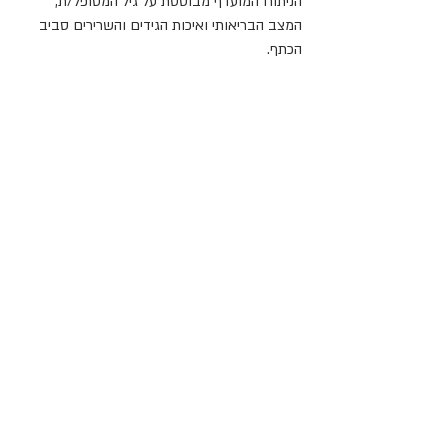
הניתוח המועדף מבוססת על גיל המטופל/ת, 
המצב הבריאותי ואיכות הגידים והשרירים סביב 
הכתף.