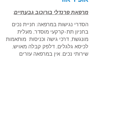
מרפאת פרנדלי בורוכוב גבעתיים
:
הסדר
י נג
ישות במרפאה: חניית נכים
בחניון תת-קרקעי מוסדר, מעלית
מונגשת, דרכי גישה וכניסות מותאמות
לכיסא גלגלים, דלפק קבלה מאויש,
שירותי נכים. אין במרפאה עזרים
טכנולוגיים למוגבלויות שמיעה או
ראייה.
יצירת קשר עם המרפאה בטל':
03-
7578562
או
055-9922120
, פקס:
03-7153080, דוא"ל:
office@b54.co.il
, או בדף האינטרנט:
https://www.b54.co.il/contact/
מרפאת מדיקל ווילג' חדרה
:
הסדרי נגישות במרפאה: חניית נכים