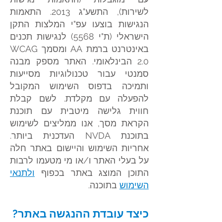
לש
ירות), התשע"ג 2013. התאמות
הנגישות בוצעו עפ"י המלצות התקן
הישראלי (ת"י 5568) לנגישות תכנים
באינטרנט ברמת AA ומס
מך WCAG
2.0
הבינלאומי. האתר מספק מבנה
סמנטי עבור טכנולוגיות מסייעות
ותמיכה בדפוס השימוש המקובל
להפעלה עם מקלדת. לשם קבלת
חווית גלישה מיטבית עם תוכנת
הקראת מסך, אנו ממליצים לשימוש
בתוכנת NVDA העדכנית ביותר.
אחריות השימוש והיישום באתר חלה
על בעלי האתר ו/או מי מטעמו לרבות
התוכן המוצג באתר בכפוף
ולתנאי
השימוש
בתוכנה.
כיצד עובדת ההנגשה באתר?