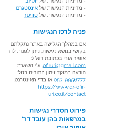
- מדיניות הנגישות של
יוטיוב
- מדיניות הנגישות של
אינסטגרם
- מדיניות הנגישות של
טוויטר
פניה לרכז הנגישות
אם במהלך הגלישה באתר נתקלתם
בקושי בנושא נגישות, ניתן לפנות לדר
אופיר אורי בכתובת דוא"ל:
ofiruri@gmail.com
, ע"י השארת
הודעה במוקד זימון התורים בטל:
053-9956777
או בדף האינטרנט:
https://www.dr-ofir-
.
uri.co.il/contact
פירוט הסדרי נג
ישות
במרפאות בהן עובד דר'
אופיר אורי